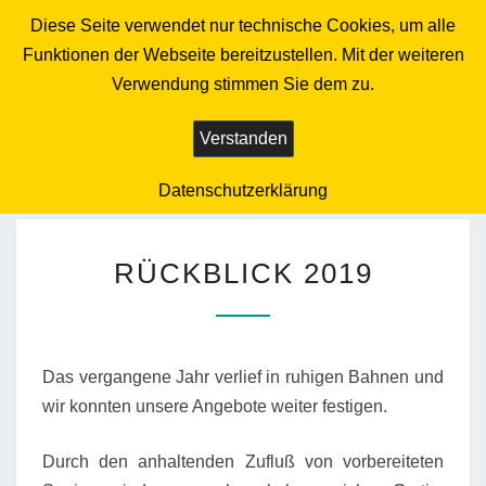
Diese Seite verwendet nur technische Cookies, um alle
Togg
BIELEFELDER
navig
Funktionen der Webseite bereitzustellen. Mit der weiteren
TISCH E.V.
Verwendung stimmen Sie dem zu.
Die Bürgerhilfe
Verstanden
Datenschutzerklärung
RÜCKBLICK
RÜCKBLICK 2019
2019
Das vergangene Jahr verlief in ruhigen Bahnen und
wir konnten unsere Angebote weiter festigen.
Durch den anhaltenden Zufluß von vorbereiteten