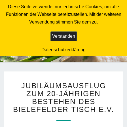
Diese Seite verwendet nur technische Cookies, um alle
Togg
navig
Funktionen der Webseite bereitzustellen. Mit der weiteren
Verwendung stimmen Sie dem zu.
BIELEFELDER
TISCH E.V.
Verstanden
Datenschutzerklärung
Die Bürgerhilfe
JUBILÄUMSAUSFLUG
JUBILÄUMSAUSFLUG
ZUM
20-
ZUM 20-JÄHRIGEN
JÄHRIGEN
BESTEHEN DES
BESTEHEN
BIELEFELDER TISCH E.V.
DES
BIELEFELDER
TISCH