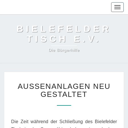
Togg
navig
BIELEFELDER
TISCH E.V.
Die Bürgerhilfe
AUSSENANLAGEN
AUSSENANLAGEN NEU
NEU
GESTALTET
GESTALTET
Die Zeit während der Schließung des Bielefelder